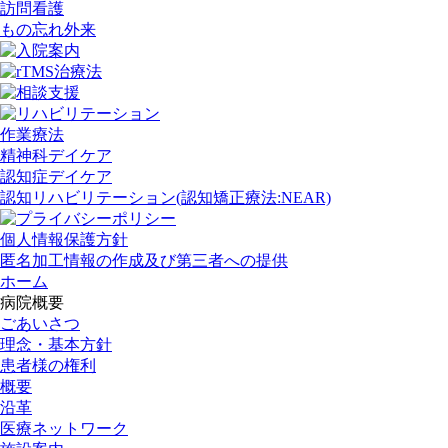
訪問看護
もの忘れ外来
作業療法
精神科デイケア
認知症デイケア
認知リハビリテーション(認知矯正療法:NEAR)
個人情報保護方針
匿名加工情報の作成及び第三者への提供
ホーム
病院概要
ごあいさつ
理念・基本方針
患者様の権利
概要
沿革
医療ネットワーク