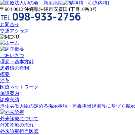
〒904-0012 沖縄県沖縄市安慶田4丁目10番3号
お問合せ
交通アクセス
ごあいさつ
理念・基本方針
患者様の権利
概要
沿革
医療ネットワーク
施設案内
診療実績
厚生労働大臣の定める掲示事項・療養担当規則等に基づく掲示
外来診療について
外来診療の流れ
外来診療担当医師