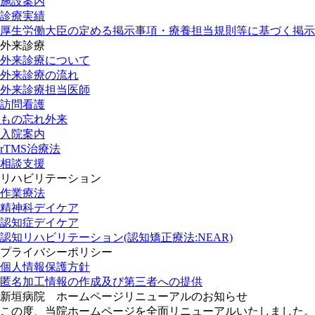
施設案内
診療実績
厚生労働大臣の定める掲示事項・療養担当規則等に基づく掲示
外来診療
外来診療について
外来診療の流れ
外来診療担当医師
訪問看護
もの忘れ外来
入院案内
rTMS治療法
相談支援
リハビリテーション
作業療法
精神科デイケア
認知症デイケア
認知リハビリテーション(認知矯正療法:NEAR)
プライバシーポリシー
個人情報保護方針
匿名加工情報の作成及び第三者への提供
新垣病院 ホームページリニューアルのお知らせ
この度、当院ホームページを全面リニューアルいたしました。