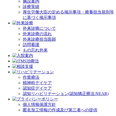
施設案内
診療実績
厚生労働大臣の定める掲示事項・療養担当規則等
に基づく掲示事項
外来診療について
外来診療の流れ
外来診療担当医師
訪問看護
もの忘れ外来
作業療法
精神科デイケア
認知症デイケア
認知リハビリテーション(認知矯正療法:NEAR)
個人情報保護方針
匿名加工情報の作成及び第三者への提供